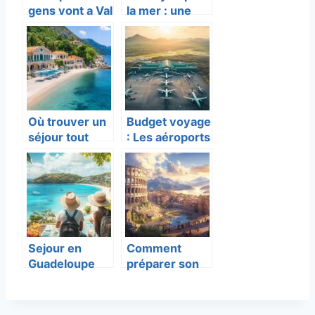
gens vont a Val
la mer : une
d’Isere ?
escapade
insulaire
unique
Où trouver un
Budget voyage
séjour tout
: Les aéroports
compris en
thaïlandais les
Grèce pas
plus
cher ? Les
économiques
bons plans à
ne pas
manquer
Sejour en
Comment
Guadeloupe
préparer son
2025 : la
voyage en
repartition des
Italie ?
couts pour
Itinéraires et