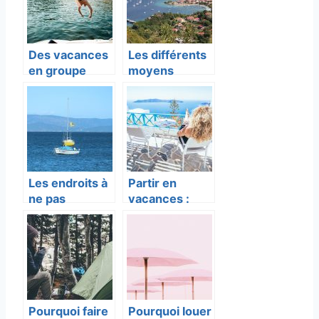
Des vacances
Les différents
en groupe
moyens
dans le jura
d’hébergemen
français : quel
t en
hébergement
Guadeloupe.
choisir ?
Les endroits à
Partir en
ne pas
vacances :
manquer lors
comment
de vos
s’organiser ?
vacances à
Toulon
Pourquoi faire
Pourquoi louer