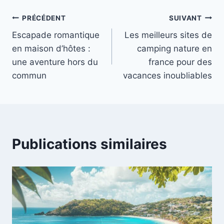
bien
transports
Navigation
s’organiser
pour un circuit
PRÉCÉDENT
SUIVANT
optimal
Escapade romantique
Les meilleurs sites de
de
en maison d’hôtes :
camping nature en
l’article
une aventure hors du
france pour des
commun
vacances inoubliables
Publications similaires