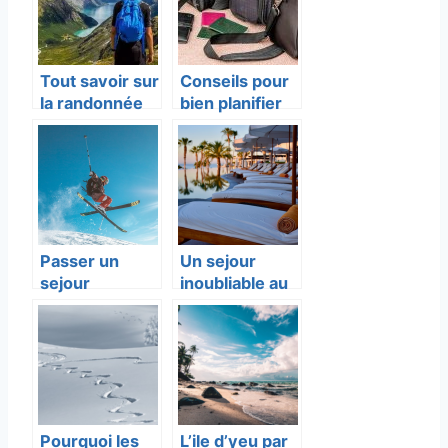
Tout savoir sur
Conseils pour
la randonnée
bien planifier
dans les
son voyage
Pyrénées
Passer un
Un sejour
sejour
inoubliable au
inoubliable a
Royal Mansour
Tignes : quel
Marrakech
hebergement
choisir ?
Pourquoi les
L’ile d’yeu par