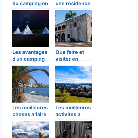
du camping en
une résidence
Dordogne ?
pour ces
vacances d’été
?
Les avantages
Que faire et
d’un camping
visiter en
en Argelès sur
Republique
mer, une
Dominicaine ?
excellente
activité de
plein air
Les meilleures
Les meilleures
choses a faire
activites a
et a visiter en
faire en
Sitia Crete.
Ardeche